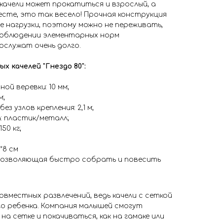
 качели может прокатиться и взрослый, а
есте, это так весело! Прочная конструкция
 нагрузки, поэтому можно не переживать,
соблюдении элементарных норм
ослужат очень долго.
 качелей "Гнездо 80":
ой веревки: 10 мм;
м;
з узлов крепления: 2,1 м;
: пластик/металл;
50 кг;
*8 см
 позволяющая быстро собрать и повесить
вместных развлечений, ведь качели с сеткой
о ребенка. Компания малышей смогут
а сетке и покачиваться, как на гамаке или