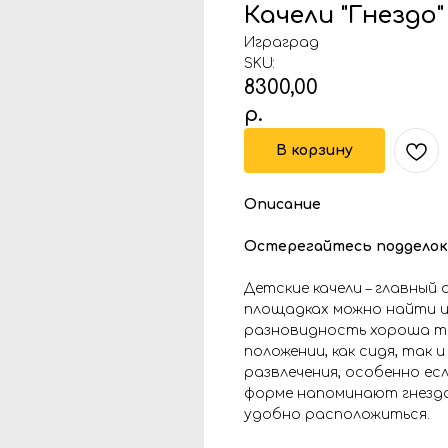
Качели "Гнездо"
Играград
SKU:
8300,00
р.
В корзину
Описание
Остерегайтесь подделок
Детские качели – главный
площадках можно найти их
разновидность хороша те
положении, как сидя, так
развлечения, особенно ес
форме напоминают гнездо 
удобно расположиться.