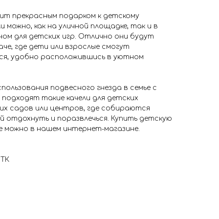
жит прекрасным подарком к детскому
и можно, как на уличной площадке, так и в
ном для детских игр. Отлично они будут
аче, где дети или взрослые смогут
ся, удобно расположившись в уютном
пользования подвесного гнезда в семье с
 подходят такие качели для детских
их садов или центров, где собираются
й отдохнуть и поразвлечься. Купить детскую
е можно в нашем интернет-магазине.
 ТК