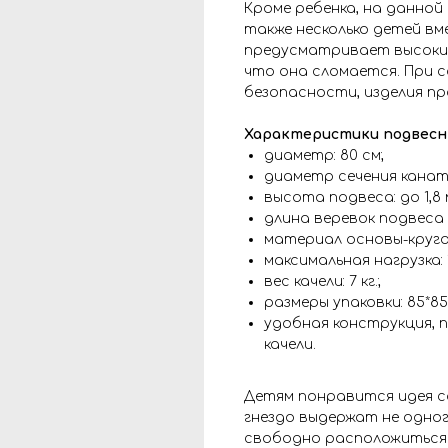
Кроме ребенка, на данной
также несколько детей вм
предусматривает высокие
что она сломается. При 
безопасности, изделия пр
Характеристики подвесных
диаметр: 80 см;
диаметр сечения канатн
высота подвеса: до 1,8 
длина веревок подвеса бе
материал основы-круга
максимальная нагрузка: 1
вес качели: 7 кг.;
размеры упаковки: 85*85
удобная конструкция,
качели.
Детям понравится идея со
гнездо выдержат не одног
свободно расположиться н