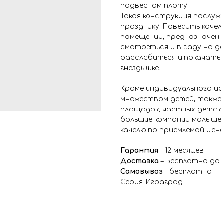
подвесном плоту.
Такая конструкция послу
празднику. Повесить качел
помещении, предназначен
смотреться и в саду на д
расслабиться и покачать
гнездышке.
Кроме индивидуального ис
множеством детей, также
площадок, частных детск
большие компании малыше
качелю по приемлемой цен
Гарантия
- 12 месяцев
Доставка
– Бесплатно до
Самовывоз
– бесплатно
Серия: Играград