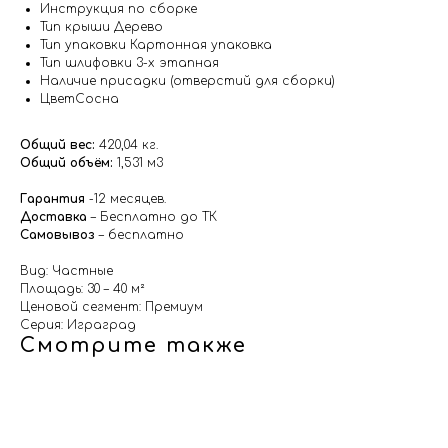
Инструкция по сборке
Тип крыши Дерево
Тип упаковки Картонная упаковка
Тип шлифовки 3-х этапная
Наличие присадки (отверстий для сборки)
ЦветСосна
Общий вес:
420,04 кг.
Общий объём:
1,531 м3
Гарантия
-12 месяцев.
Доставка
– Бесплатно до ТК
Самовывоз
– бесплатно
Вид: Частные
Площадь: 30 – 40 м²
Ценовой сегмент: Премиум
Серия: Играград
Смотрите также
ка
новая
ая
е
е