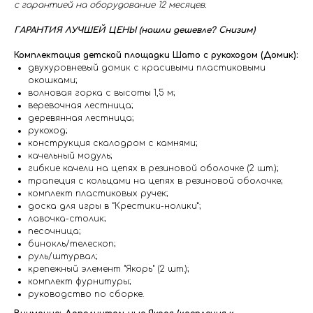
с гарантией на оборудование 12 месяцев.
ГАРАНТИЯ ЛУЧШЕЙ ЦЕНЫ (нашли дешевле? Снизим)
Комплектация детской площадки Шато с рукоходом (Домик):
двухуровневый домик с красивыми пластиковыми
окошками;
волновая горка с высоты 1,5 м;
веревочная лестница;
деревянная лестница;
рукоход;
конструкция скалодром с камнями;
качельный модуль;
гибкие качели на цепях в резиновой оболочке (2 шт.);
трапеция с кольцами на цепях в резиновой оболочке;
комплект пластиковых ручек;
доска для игры в “Крестики-нолики”;
лавочка-столик;
песочница;
бинокль/телескоп;
руль/штурвал;
крепежный элемент "Якорь" (2 шт.);
комплект фурнитуры;
руководство по сборке.