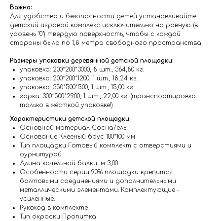
Важно:
Для удобства и безопасности детей устанавливайте
детский игровой комплекс исключительно на ровную (в
уровень "0") твердую поверхность, чтобы с каждой
стороны было по 1,8 метра свободного пространства
Размеры упаковки деревянной детской площадки:
упаковка: 200*200*3000, 8 шт., 364,80 кг.
упаковка: 200*200*1200, 1 шт., 18,24 кг.
упаковка: 350*500*500, 1 шт., 15,00 кг.
горка: 300*500*2900, 1 шт., 22,00 кг. (транспортировка
только в жёсткой упаковке!)
Характеристики детской площадки:
Основной материал Сосна/ель
Основание Клееный брус 100*100 мм
Тип площадки Готовый комплект с отверстиями и
фурнитурой
Длина качельной балки, м 3,00
Особенности серии 90% площадки крепится
болтовыми соединениями и дополнительными
металлическими элементами. Комплектующие -
усиленные.
Рукоход в комплекте
Тип окраски Пропитка