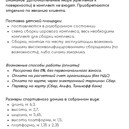
Внимание: Дополнительные Якоря (крепления к
поверхности) в комплект не входят. Приобретаются
отдельно по желанию клиента.
Поставка детской площадки:
поставляются в разобранном состоянии
схема сборки игрового комплекса, весь необходимы
комплект для сборки комплекса.
Сборка, монтаж по месту эксплуатации возможна
нашими высококвалифицированными сборщиками (по
возможности), либо силами заказчика.
Возможные способы работы (оплаты):
Рассрочка без 0%, без первоначального взноса.
Оплата на расчетный счет организации (без НДС)
Оплата по карте, через электронный терминал Сбер.
Перевод на карту (Сбер, Альфа, Тинькофф банк)
Размеры спортивного домика в собранном виде:
длина, м: 6,3;
высота, м: 3,7;
ширина, м: 5,65;
высота платформы, м: 1,5;
платформа, м: 1,35 х 2,35