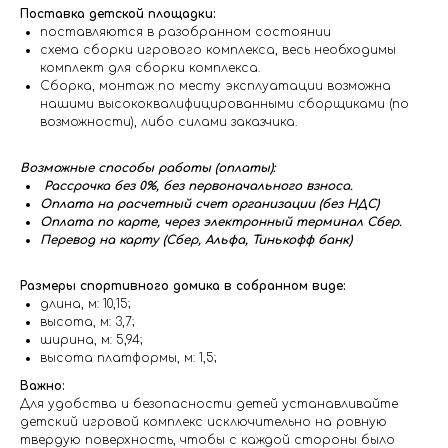
Поставка детской площадки:
поставляются в разобранном состоянии
схема сборки игрового комплекса, весь необходимы
комплект для сборки комплекса.
Сборка, монтаж по месту эксплуатации возможна
нашими высококвалифицированными сборщиками (по
возможности), либо силами заказчика.
Возможные способы работы (оплаты):
Рассрочка без 0%, без первоначального взноса.
Оплата на расчетный счет организации (без НДС)
Оплата по карте, через электронный терминал Сбер.
Перевод на карту (Сбер, Альфа, Тинькофф банк)
Размеры спортивного домика в собранном виде:
длина, м: 10,15;
высота, м: 3,7;
ширина, м: 5,94;
высота платформы, м: 1,5;
Важно:
Для удобства и безопасности детей устанавливайте
детский игровой комплекс исключительно на ровную
твердую поверхность, чтобы с каждой стороны было