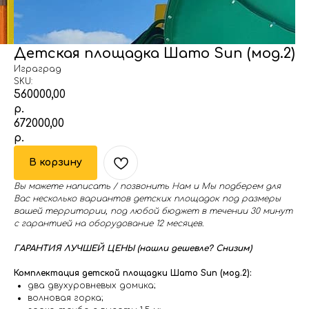
Детская площадка Шато Sun (мод.2)
Играград
SKU:
560000,00
р.
672000,00
р.
В корзину
Вы можете написать / позвонить Нам и Мы подберем для
Вас несколько вариантов детских площадок под размеры
вашей территории, под любой бюджет в течении 30 минут
с гарантией на оборудование 12 месяцев.
ГАРАНТИЯ ЛУЧШЕЙ ЦЕНЫ (нашли дешевле? Снизим)
Комплектация детской площадки Шато Sun (мод.2):
два двухуровневых домика;
волновая горка;