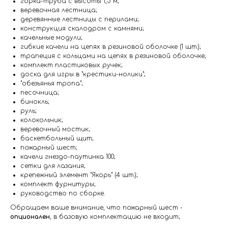
горка-труба с высоты 1,5 м;
веревочная лестница;
деревянные лестницы с перилами;
конструкция скалодром с камнями;
качельные модули;
гибкие качели на цепях в резиновой оболочке (1 шт.);
трапеция с кольцами на цепях в резиновой оболочке;
комплект пластиковых ручек;
доска для игры в "крестики-нолики";
"обезьянья тропа";
песочница;
бинокль;
руль;
колокольчик;
веревочный мостик;
баскетбольный щит;
пожарный шест;
качели гнездо-паутинка 100;
сетки для лазания;
крепежный элемент "Якорь" (4 шт.);
комплект фурнитуры;
руководство по сборке.
Обращаем ваше внимание, что пожарный шест -
опционален
, в базовую комплектацию не входит;