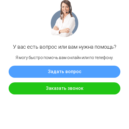
по 1,8 метра свободного пространства
Комплектация детской площадки "Мельница люкс":
Игровая башня в виде мельницы
Песочница (под балконом)
Качели "лодочка" - 1 шт
Качели "2 в 1" - 1 шт
Горка 2,9 метра с высоты 1,45метра
Балкон
Модуль "игровой домик" на 1 этаже
Модуль "двойная шведская стенка"
Модуль "Рукоход"
Модуль "Турник"
Баскетбольное кольцо с сеткой
Лестница со ступенями и перилами
Крыша тентовая
Горная стенка (6 выступов для скалолазания)
Анкера металлические для крепления в грунт (6 шт)
Подробная инструкция по сборке
Дополнительная опция:
Деревянная крыша + 4300р к стоимости
Поставка детской площадки:
поставляются в разобранном состоянии