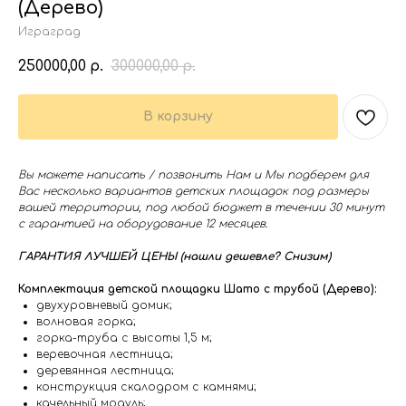
(Дерево)
Играград
250000,00
300000,00
р.
р.
В корзину
Вы можете написать / позвонить Нам и Мы подберем для
Вас несколько вариантов детских площадок под размеры
вашей территории, под любой бюджет в течении 30 минут
с гарантией на оборудование 12 месяцев.
ГАРАНТИЯ ЛУЧШЕЙ ЦЕНЫ (нашли дешевле? Снизим)
Комплектация детской площадки Шато с трубой (Дерево):
двухуровневый домик;
волновая горка;
горка-труба с высоты 1,5 м;
веревочная лестница;
деревянная лестница;
конструкция скалодром с камнями;
качельный модуль;