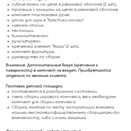
гибкие качели на цепях в резиновой оболочке (2 шт.);
трапеция с кольцами на цепях в резиновой оболочке;
комплект пластиковых ручек;
доска для игры в “Крестики-нолики”;
лавочка-столик;
песочница;
бинокль/телескоп;
руль/штурвал;
крепежный элемент "Якорь" (2 шт.);
комплект фурнитуры;
руководство по сборке
Внимание: Дополнительные Якоря (крепления к
поверхности) в комплект не входят. Приобретаются
отдельно по желанию клиента.
Поставка детской площадки:
поставляются в разобранном состоянии
схема сборки игрового комплекса, весь необходимы
комплект для сборки комплекса.
Сборка, монтаж по месту эксплуатации возможна
нашими высококвалифицированными сборщиками (по
возможности), либо силами заказчика.