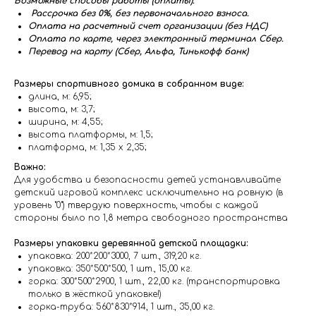
Возможные способы работы (оплаты):
Рассрочка без 0%, без первоначального взноса.
Оплата на расчетный счет организации (без НДС)
Оплата по карте, через электронный терминал Сбер.
Перевод на карту (Сбер, Альфа, Тинькофф банк)
Размеры спортивного домика в собранном виде:
длина, м: 6,95;
высота, м: 3,7;
ширина, м: 4,55;
высота платформы, м: 1,5;
платформа, м: 1,35 х 2,35;
Важно:
Для удобства и безопасности детей устанавливайте
детский игровой комплекс исключительно на ровную (в
уровень "0") твердую поверхность, чтобы с каждой
стороны было по 1,8 метра свободного пространства
Размеры упаковки деревянной детской площадки:
упаковка: 200*200*3000, 7 шт., 319,20 кг.
упаковка: 350*500*500, 1 шт., 15,00 кг.
горка: 300*500*2900, 1 шт., 22,00 кг. (транспортировка
только в жёсткой упаковке!)
горка-труба: 560*830*914, 1 шт., 35,00 кг.