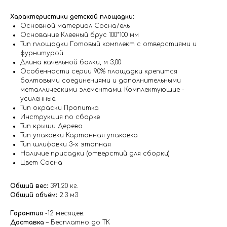
Характеристики детской площадки:
Основной материал Сосна/ель
Основание Клееный брус 100*100 мм
Тип площадки Готовый комплект с отверстиями и
фурнитурой
Длина качельной балки, м 3,00
Особенности серии 90% площадки крепится
болтовыми соединениями и дополнительными
металлическими элементами. Комплектующие -
усиленные.
Тип окраски Пропитка
Инструкция по сборке
Тип крыши Дерево
Тип упаковки Картонная упаковка
Тип шлифовки 3-х этапная
Наличие присадки (отверстий для сборки)
Цвет Сосна
Общий вес:
391,20 кг.
Общий объём:
2.3 м3
Гарантия
-12 месяцев.
Доставка
– Бесплатно до ТК