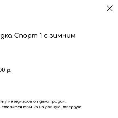
дка Спорт 1 с зимним
00
р.
те
у менеджеров отдела продаж.
 ставится только на ровную, твердую