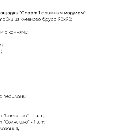
ощадки "Спорт 1 с зимним модулем":
тойки из клееного бруса 90х90;
м с камнями;
т.;
;
;
с перилами;
 "Снежинка" - 1 шт;
 "Солнышко" - 1 шт;
лазания;