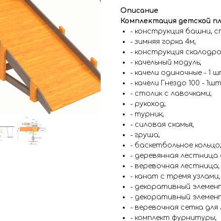
Описание
Комплектация детской пл
- конструкция башни, с
- зимняя горка 4м;
- конструкция скалодро
- качельный модуль;
- качели одиночные - 1 ш
- качели Гнездо 100 - 1шт.
- столик с лавочками;
- рукоход;
- турник;
- силовая скамья;
- груша;
- баскетбольное кольцо
- деревянная лестница 
- веревочная лестница;
- канат с тремя узлами;
- декоративный элемент
- декоративный элемент
- веревочная сетка для 
- комплект фурнитуры;