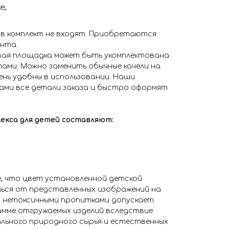
е;
 в комплект не входят. Приобретаются
ента.
вая площадка может быть укомплектована
ами. Можно заменить обычные качели на
чень удобны в использовании. Наши
ами все детали заказа и быстро оформят
екса для детей составляют:
, что цвет установленной детской
ься от представленных изображений на
и нетоксичными пропитками допускает
амме отгружаемых изделий вследствие
льного природного сырья и естественных