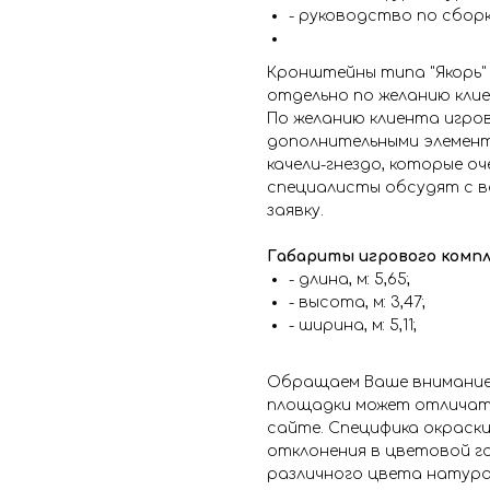
- руководство по сборк
Кронштейны типа "Якорь"
отдельно по желанию кли
По желанию клиента игро
дополнительными элемент
качели-гнездо, которые о
специалисты обсудят с в
заявку.
Габариты игрового компл
- длина, м: 5,65;
- высота, м: 3,47;
- ширина, м: 5,11;
Обращаем Ваше внимание
площадки может отличат
сайте. Специфика окраск
отклонения в цветовой г
различного цвета натура