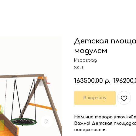
Детская площа
модулем
Играград
SKU:
163500,00
р.
196200,
В корзину
Наличие товара уточняй
Важно! Детская площадка
поверхность.