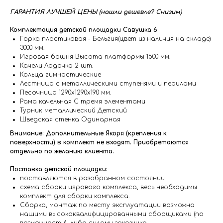
ГАРАНТИЯ ЛУЧШЕЙ ЦЕНЫ (нашли дешевле? Снизим)
Комплектация детской площадки Савушка 6
Горка пластиковая - Бельгия(цвет из наличия на складе)
3000 мм.
Игровая башня Высота платформы 1500 мм.
Качели Лодочка 2 шт.
Кольца гимнастические
Лестница с металлическими ступенями и перилами
Песочница 1290х1290х190 мм.
Рама качельная С тремя элементами
Турник металлический Детский
Шведская стенка Одинарная
Внимание: Дополнительные Якоря (крепления к
поверхности) в комплект не входят. Приобретаются
отдельно по желанию клиента.
Поставка детской площадки:
поставляются в разобранном состоянии
схема сборки игрового комплекса, весь необходимы
комплект для сборки комплекса.
Сборка, монтаж по месту эксплуатации возможна
нашими высококвалифицированными сборщиками (по