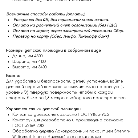
возможности), либо силами заказчика.
Возможные способы работы (оплаты):
Рассрочка без 0%, без первоначального взноса.
Оплата на расчетный счет организации (без НДС)
Оплата по карте, через электронный терминал Сбер.
Перевод на карту (Сбер, Альфа, Тинькофф банк)
Размеры детской площадки в собранном виде:
Длина, мм 4500
Ширина, мм 4100
Высота, мм 3400
Важно:
Для удобства и безопасности детей устанавливайте
детский игровой комплекс исключительно на ровную (в
уровень "0") твердую поверхность, чтобы с каждой
стороны было по 1,8 метра свободного пространства
Характеристики детской площадки:
Качество древесины согласно ГОСТ 9885-95.2
Конструкция разработана и произведена согласно
ГОСТ 52169-2012
Обработка дерева Лакокрасочным покрытием Sherwin-
Williams (Шервин-Вильямс) с разрешающим