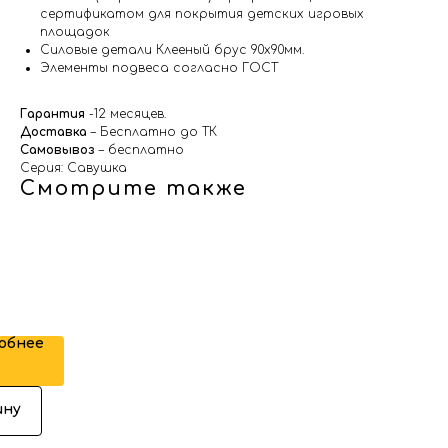
сертификатом для покрытия детских игровых
площадок
Силовые детали Клееный брус 90х90мм.
Элементы подвеса согласно ГОСТ
Гарантия
-12 месяцев.
Доставка
– Бесплатно до ТК
Самовывоз
– бесплатно
Серия: Савушка
Смотрите также
Р
ежный
ар
обнее
ину