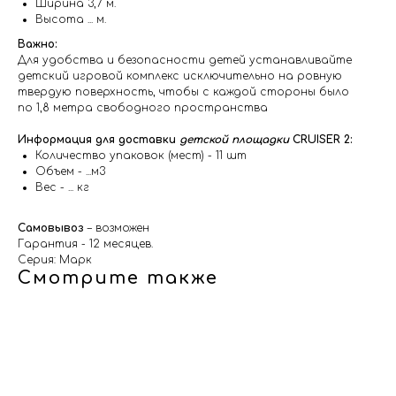
Ширина 3,7 м.
Высота ... м.
Важно:
Для удобства и безопасности детей устанавливайте
детский игровой комплекс исключительно на ровную
твердую поверхность, чтобы с каждой стороны было
по 1,8 метра свободного пространства
Информация для доставки
детской площадки
CRUISER 2:
Количество упаковок (мест) - 11 шт
Объем - ...м3
Вес - ... кг
Самовывоз
– возможен
Гарантия - 12 месяцев.
Серия: Марк
Смотрите также
ли
чка"