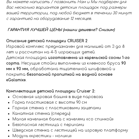
Вы можете написать / позвонить Нам и Мы подберем для
Вас несколько вариантов детских площадок под размеры
вашей территории, под любой бюджет в течении 30 минут
с гарантией на оборудование 12 месяцев.
ГАРАНТИЯ ЛУЧШЕЙ ЦЕНЫ (нашли дешевле? Снизим)
Описание детской площадки CRUISER 2
Игровой комплекс предназначен для малышей от 3 до 8
лет и рассчитан на 4-5 играющих детей.
Детская площадка
изготовленна из карельской сосны 1-го
сорта.
Несущие стойки выполнены из клееного бруса
90
мм х 90 мм,
обработана тщательной шлифовкой и
покрыта
безопасной пропиткой на водной основе
«Galamix»
.
Комплектация детской площадки Cruiser 2:
Основная игровая башня в виде паровоза
Горка пластиковая с высоты 90 см
Горная стенка с пластиковыми зацепами
Канатная стенка (спереди)
Малая качельная балка с качелями «со спинкой»
Безопасная лестница с перилами
Шведская стенка с лестницей на игровую платформу
Модуль «крестики - нолики»