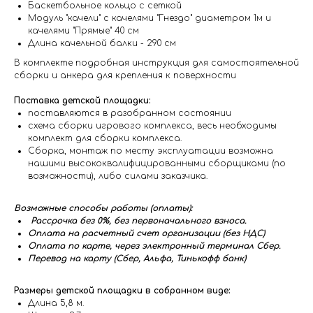
Баскетбольное кольцо с сеткой
Модуль "качели" с качелями "Гнездо" диаметром 1м и
качелями "Прямые" 40 см
Длина качельной балки - 290 см
В комплекте подробная инструкция для самостоятельной
сборки и анкера для крепления к поверхности
Поставка детской площадки:
поставляются в разобранном состоянии
схема сборки игрового комплекса, весь необходимы
комплект для сборки комплекса.
Сборка, монтаж по месту эксплуатации возможна
нашими высококвалифицированными сборщиками (по
возможности), либо силами заказчика.
Возможные способы работы (оплаты):
Рассрочка без 0%, без первоначального взноса.
Оплата на расчетный счет организации (без НДС)
Оплата по карте, через электронный терминал Сбер.
Перевод на карту (Сбер, Альфа, Тинькофф банк)
Размеры детской площадки в собранном виде:
Длина 5,8 м.