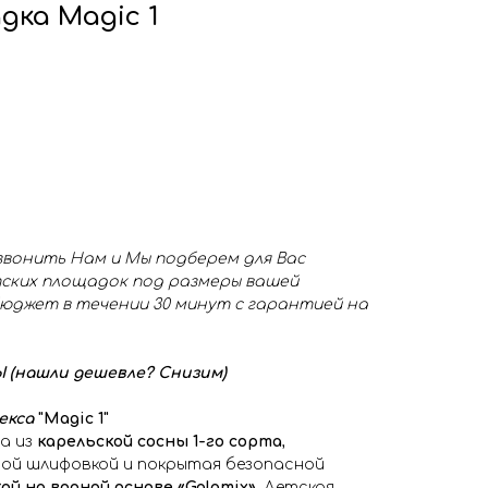
дка Magic 1
звонить Нам и Мы подберем для Вас
ских площадок под размеры вашей
юджет в течении 30 минут с гарантией на
(нашли дешевле? Снизим)
екса
"Magic 1"
а из
карельской сосны 1-го сорта
,
й шлифовкой и покрытая безопасной
й на водной основе «Galamix»
. Детская