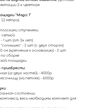
ектации 2-х цветная.
ощадки "Magic 1"
 1,2 метра)
 плоскими ступенями
с сеткой
- 1 шт (от 3х лет)
солнышко" - 2 шт (с двух сторон)
0 см (крепление к основанию) - 2 шт
 по сборке
ской площадки
 приобрести:
ая (из двух частей) - 4000р
сочницу (на петлях) - 6000р
ки:
ранном состоянии
комплекса, весь необходимы комплект для