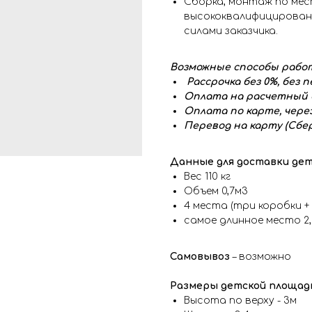
Сборка, монтаж по ме
высококвалифицированн
силами заказчика.
Возможные способы работ
Рассрочка без 0%, без 
Оплата на расчетный с
Оплата по карте, чере
Перевод на карту (Сбер
Данные для доставки де
Вес 110 кг
Объем 0,7м3
4 места (три коробки + 
самое длинное место 2
Самовывоз
– возможно
Размеры детской площадк
Высота по верху - 3м