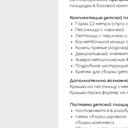
площадка в базовой компл
Комплектация детской пл
Горка 2,2 метра (спуск с
Песочница с лавочкой
Лестница с перилами и
Баскетбольное кольцо 
Качели прямые (лодочка) 
Декоративный элемент "
Анкера металлические 4
Подробная инструкция
Крепеж для сборки дет
Дополнительно возможно
Крышка на песочницу съемн
Крышка трансформер на пе
Поставка детской площад
поставляются в разоб
схема сборки игрового 
сборки комплекса.