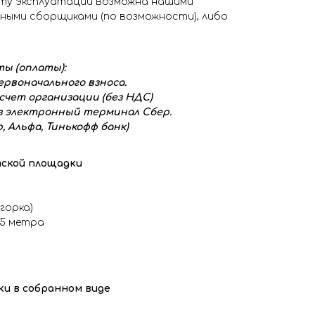
сту эксплуатации возможна нашими
ыми сборщиками (по возможности), либо
ы (оплаты):
первоначального взноса.
чет организации (без НДС)
з электронный терминал Сбер.
, Альфа, Тинькофф банк)
тской площадки
горка)
,5 метра
и в собранном виде