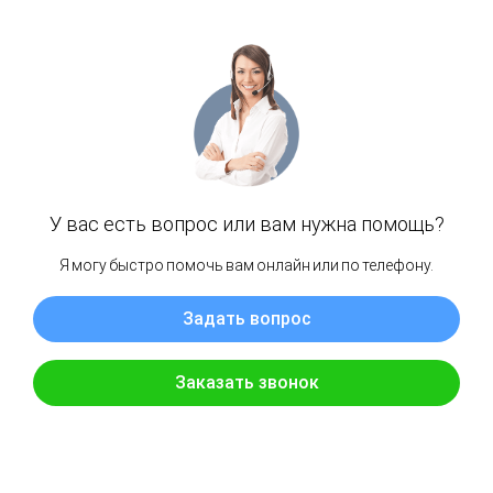
штурвал;
крепежный элемент "якорь" (2 шт.);
комплект фурнитуры;
руководство по сборке.
Внимание: Дополнительные Якоря (крепления к
поверхности) в комплект не входят. Приобретаются
отдельно по желанию клиента.
Поставка детской площадки:
поставляются в разобранном состоянии
схема сборки игрового комплекса, весь необходимы
комплект для сборки комплекса.
Сборка, монтаж по месту эксплуатации возможна
нашими высококвалифицированными сборщиками (по
возможности), либо силами заказчика.
Возможные способы работы (оплаты):
Рассрочка без 0%, без первоначального взноса.
Оплата на расчетный счет организации (без НДС)
Оплата по карте, через электронный терминал Сбер.
Перевод на карту (Сбер, Альфа, Тинькофф банк)
Размеры спортивного домика в собранном виде: