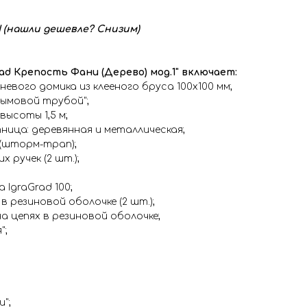
нашли дешевле? Снизим)
ad Крепость Фани (Дерево) мод.1" включает:
невого домика из клееного бруса 100х100 мм;
дымовой трубой";
 высоты 1,5 м;
ница: деревянная и металлическая;
 (шторм-трап);
х ручек (2 шт.);
 IgraGrad 100;
 в резиновой оболочке (2 шт.);
на цепях в резиновой оболочке;
";
и";