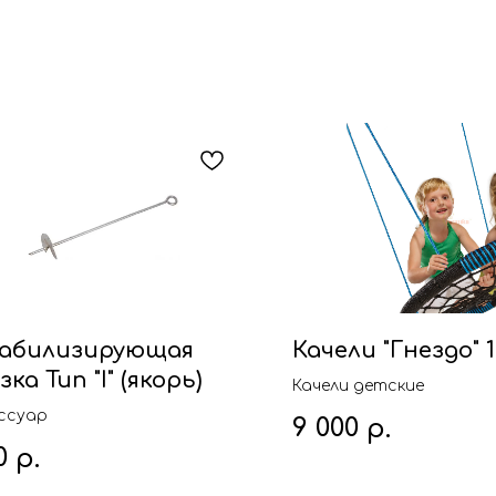
абилизирующая
Качели "Гнездо" 
зка Тип "I" (якорь)
Качели детские
ссуар
9 000
р.
0
р.