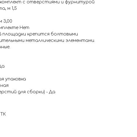
 комплект с отверстиями и фурнитурой
, м 1,5
м 3,00
омплекте Нет
 площадки крепится болтовыми
ительными металлическими элементами.
нные.
Да
ая упаковка
пная
рстий для сборки) - Да
 ТК