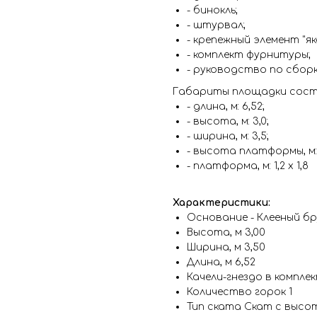
- бинокль;
- штурвал;
- крепежный элемент "яко
- комплект фурнитуры;
- руководство по сборк
Габариты площадки сост
- длина, м: 6,52;
- высота, м: 3,0;
- ширина, м: 3,5;
- высота платформы, м: 
- платформа, м: 1,2 х 1,8
Характеристики:
Основание - Клееный бру
Высота, м 3,00
Ширина, м 3,50
Длина, м 6,52
Качели-гнездо в компле
Количество горок 1
Тип ската Скат с высот