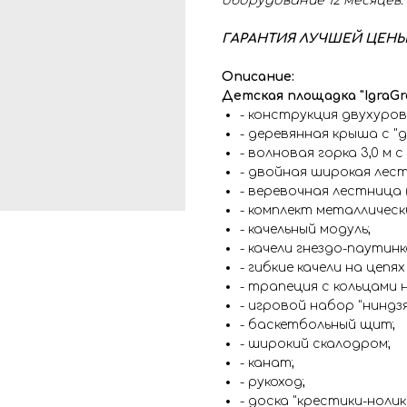
оборудование 12 месяцев.
ГАРАНТИЯ ЛУЧШЕЙ ЦЕНЫ (
Описание:
Детская площадка "IgraGr
- конструкция двухуров
- деревянная крыша с "
- волновая горка 3,0 м c
- двойная широкая лест
- веревочная лестница
- комплект металлически
- качельный модуль;
- качели гнездо-паутинка
- гибкие качели на цепях
- трапеция с кольцами 
- игровой набор "ниндзя
- баскетбольный щит;
- широкий скалодром;
- канат;
- рукоход;
- доска "крестики-нолик