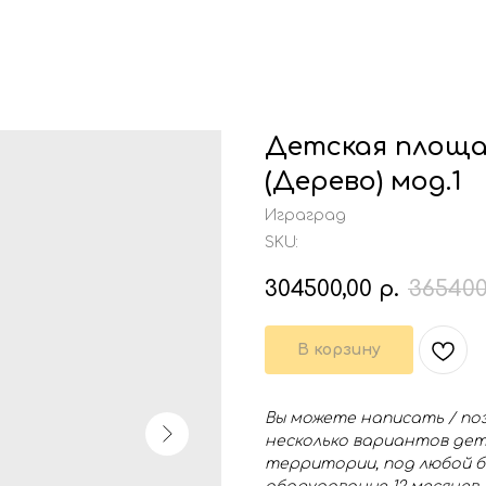
Детская площа
(Дерево) мод.1
Играград
SKU:
304500,00
р.
365400
В корзину
Вы можете написать / по
несколько вариантов дет
территории, под любой б