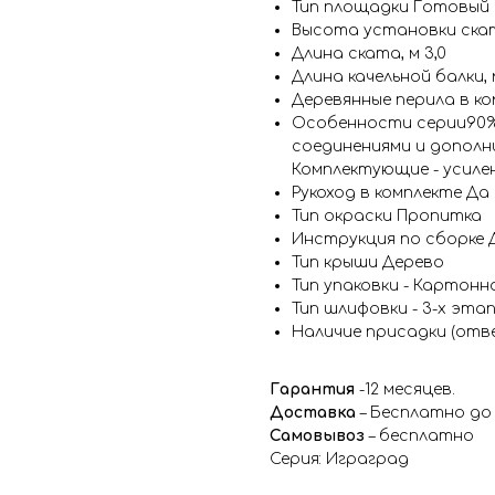
Тип площадки Готовый
Высота установки ската
Длина ската, м 3,0
Длина качельной балки, 
Деревянные перила в к
Особенности серии90%
соединениями и дополн
Комплектующие - усиле
Рукоход в комплекте Да
Тип окраски Пропитка
Инструкция по сборке 
Тип крыши Дерево
Тип упаковки - Картонн
Тип шлифовки - 3-х эта
Наличие присадки (отве
Гарантия
-12 месяцев.
Доставка
– Бесплатно до
Самовывоз
– бесплатно
Серия: Играград