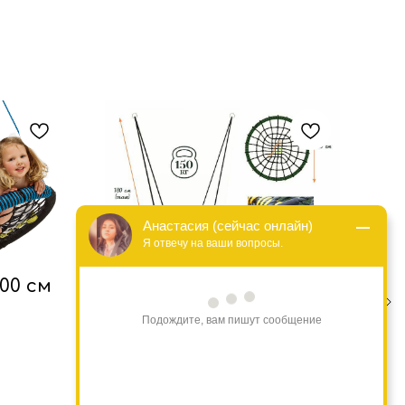
Анастасия (сейчас онлайн)
Я отвечу на ваши вопросы.
100 см
Качели "Гнездо" 80 см
Де
"З
Качели детские
Подождите, вам пишут сообщение
Акс
8 300
р.
3 