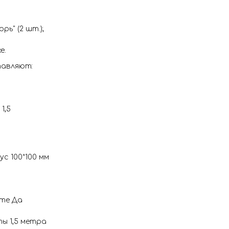
рь" (2 шт.);
е.
авляют:
1,5
с 100*100 мм
кте Да
ы 1,5 метра