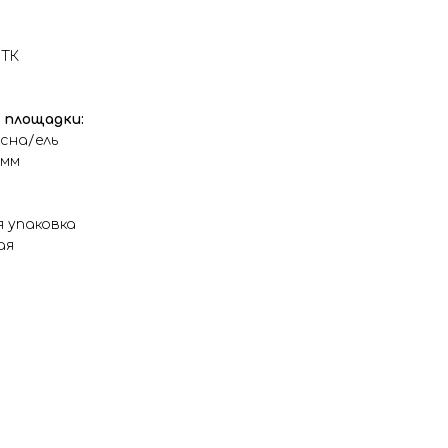
 ТК
 площадки:
сна/ель
 мм
я упаковка
ая