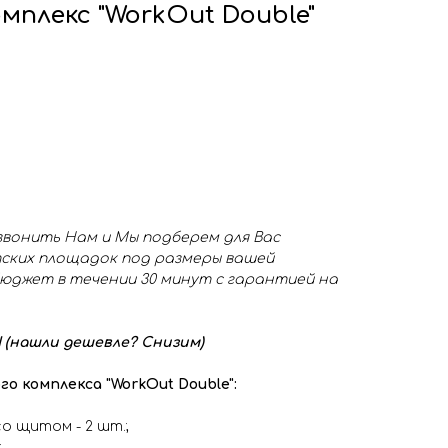
плекс "WorkOut Double"
звонить Нам и Мы подберем для Вас
ских площадок под размеры вашей
юджет в течении 30 минут с гарантией на
нашли дешевле? Снизим)
 комплекса "WorkOut Double":
о щитом - 2 шт.;
;