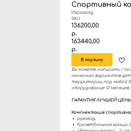
Спортивный ком
Играград
SKU:
136200,00
р.
163440,00
р.
В корзину
Вы можете написать / по
несколько вариантов дет
территории, под любой б
оборудование 12 месяцев.
ГАРАНТИЯ ЛУЧШЕЙ ЦЕНЫ (
Комплектация спортивного
рукоход;
баскетбольное кольцо с
обезьянья тропа - 2 шт.