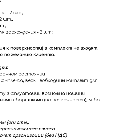
и - 2 шт.;
2 шт.;
т.;
я восхождения - 2 шт.;
ия к поверхности) в комплект не входят.
 по желанию клиента.
ки:
ранном состоянии
комплекса, весь необходимы комплект для
сту эксплуатации возможна нашими
ыми сборщиками (по возможности), либо
ы (оплаты):
первоначального взноса.
чет организации (без НДС)