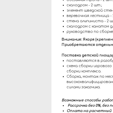
скалодром - 2 шт.;
элемент шведской стенк
веревочная лестница - 
стена альпиниста - 2 ш
скалодром с канатом дл
руководство по сборке
Внимание: Якоря (креплен
Приобретаются отдельно
Поставка детской площад
поставляются в разоб
схема сборки игрового 
сборки комплекса.
Сборка, монтаж по ме
высококвалифицированн
силами заказчика.
Возможные способы работ
Рассрочка без 0%, без 
Оплата на расчетный с