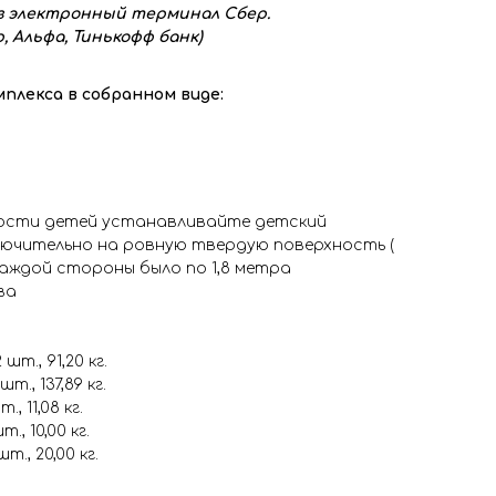
з электронный терминал Сбер.
, Альфа, Тинькофф банк)
плекса в собранном виде:
ности детей устанавливайте детский
лючительно на ровную твердую поверхность (
 каждой стороны было по 1,8 метра
ва
шт., 91,20 кг.
шт., 137,89 кг.
., 11,08 кг.
., 10,00 кг.
т., 20,00 кг.