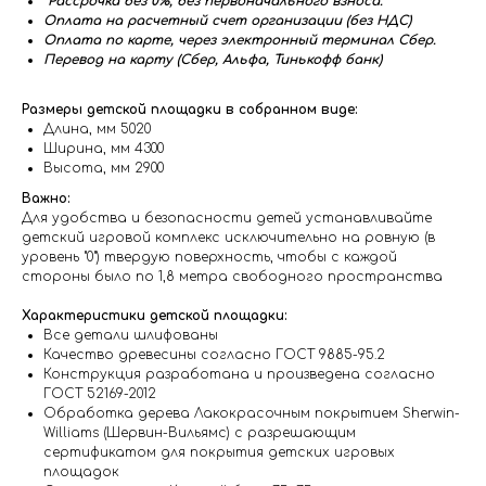
Рассрочка без 0%, без первоначального взноса.
Оплата на расчетный счет организации (без НДС)
Оплата по карте, через электронный терминал Сбер.
Перевод на карту (Сбер, Альфа, Тинькофф банк)
Размеры детской площадки в собранном виде:
Длина, мм 5020
Ширина, мм 4300
Высота, мм 2900
Важно:
Для удобства и безопасности детей устанавливайте
детский игровой комплекс исключительно на ровную (в
уровень "0") твердую поверхность, чтобы с каждой
стороны было по 1,8 метра свободного пространства
Характеристики детской площадки:
Все детали шлифованы
Качество древесины согласно ГОСТ 9885-95.2
Конструкция разработана и произведена согласно
ГОСТ 52169-2012
Обработка дерева Лакокрасочным покрытием Sherwin-
Williams (Шервин-Вильямс) с разрешающим
сертификатом для покрытия детских игровых
площадок