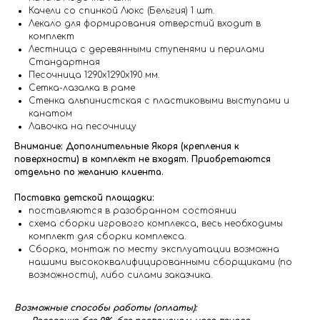
Качели со спинкой Люкс (Бельгия) 1 шт.
Лекало для формирования отверстий входит в
комплект
Лестница с деревянными ступенями и перилами
Стандартная
Песочница 1290х1290х190 мм.
Сетка-лазалка в раме
Стенка альпинистская с пластиковыми выступами и
канатом
Лавочка на песочницу
Внимание: Дополнительные Якоря (крепления к
поверхности) в комплект не входят. Приобретаются
отдельно по желанию клиента.
Поставка детской площадки:
поставляются в разобранном состоянии
схема сборки игрового комплекса, весь необходимы
комплект для сборки комплекса.
Сборка, монтаж по месту эксплуатации возможна
нашими высококвалифицированными сборщиками (по
возможности), либо силами заказчика.
Возможные способы работы (оплаты):